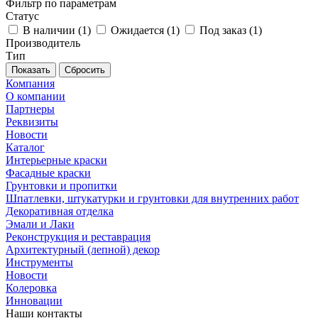
Фильтр по параметрам
Статус
В наличии (
1
)
Ожидается (
1
)
Под заказ (
1
)
Производитель
Тип
Сбросить
Компания
О компании
Партнеры
Реквизиты
Новости
Каталог
Интерьерные краски
Фасадные краски
Грунтовки и пропитки
Шпатлевки, штукатурки и грунтовки для внутренних работ
Декоративная отделка
Эмали и Лаки
Реконструкция и реставрация
Архитектурный (лепной) декор
Инструменты
Новости
Колеровка
Инновации
Наши контакты