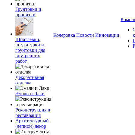
Грунтовки и
пропитки
Компа
Колеровка
Новости
Инновации
Шпатлевки,
штукатурки и
грунтовки для
внутренних
работ
Декоративная
отделка
Эмали и Лаки
Реконструкция и
реставрация
Архитектурный
(лепной) декор