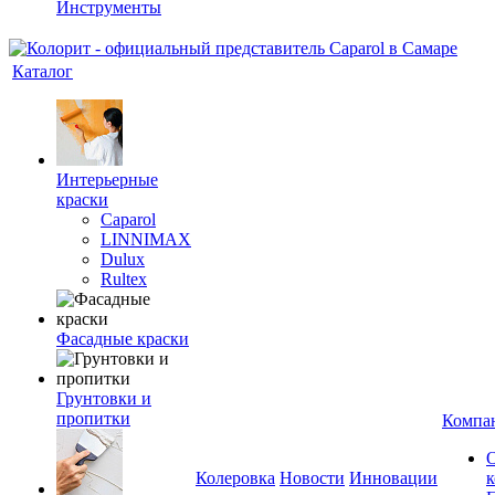
Инструменты
Каталог
Интерьерные
краски
Caparol
LINNIMAX
Dulux
Rultex
Фасадные краски
Грунтовки и
пропитки
Компа
Колеровка
Новости
Инновации