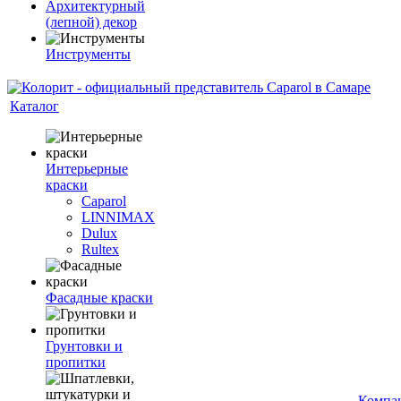
Архитектурный
(лепной) декор
Инструменты
Каталог
Интерьерные
краски
Caparol
LINNIMAX
Dulux
Rultex
Фасадные краски
Грунтовки и
пропитки
Компа