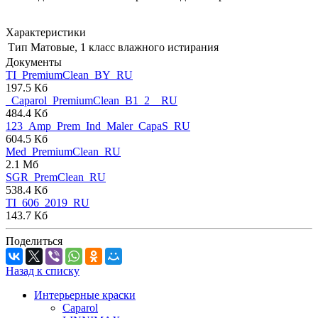
Характеристики
Тип
Матовые, 1 класс влажного истирания
Документы
TI_PremiumClean_BY_RU
197.5 Кб
_Caparol_PremiumClean_B1_2__RU
484.4 Кб
123_Amp_Prem_Ind_Maler_CapaS_RU
604.5 Кб
Med_PremiumClean_RU
2.1 Мб
SGR_PremClean_RU
538.4 Кб
TI_606_2019_RU
143.7 Кб
Поделиться
Назад к списку
Интерьерные краски
Caparol