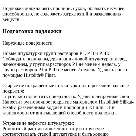
Подложка должна быть прочной, сухой, обладать несущей
способностью, не содержать загрязнений и разделяющих
веществ.
Подготовка подложки
Наружные поверхности
Новые штукатурки групп растворов P I, Р ІІ и Р ІІІ:
Соблюдать период выдерживания новой штукатурки перед
нанесением, у группы растворов P I не менее 4 недель, у
групп растворов P I и P III не менее 2 недель. Удалить спек с
помощью Histolith® Fluat.
Старые не покрашенные штукатурки и старые минеральные
покрытия:
Тщательно почистить поверхность. Удалить непрочные слои.
Нанести грунтовочное покрытие материалом Histolith® Silikat-
Fixativ, разведенным водой в пропорции 2:1 или 1:1 в
зависимости от впитывающей способности подложки.
Устранение дефектов штукатурки:
Ремонтный раствор должен по типу и структуре
соответствовать старой штукатурке и быть хорошо