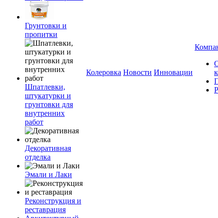
Грунтовки и
пропитки
Компа
Колеровка
Новости
Инновации
Шпатлевки,
штукатурки и
грунтовки для
внутренних
работ
Декоративная
отделка
Эмали и Лаки
Реконструкция и
реставрация