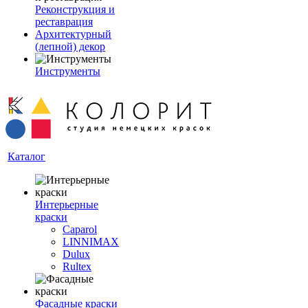
Реконструкция и
реставрация
Архитектурный
(лепной) декор
Инструменты
Каталог
Интерьерные
краски
Caparol
LINNIMAX
Dulux
Rultex
Фасадные краски