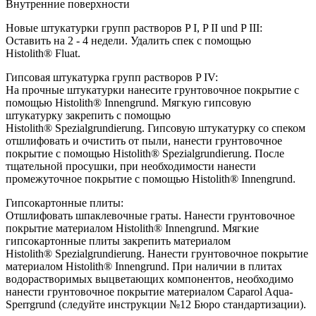
Внутренние поверхности
Новые штукатурки групп растворов P I, P II und P III:
Оставить на 2 - 4 недели. Удалить спек с помощью
Histolith® Fluat.
Гипсовая штукатурка групп растворов P IV:
На прочные штукатурки нанесите грунтовочное покрытие с
помощью Histolith® Innengrund. Мягкую гипсовую
штукатурку закрепить с помощью
Histolith® Spezialgrundierung. Гипсовую штукатурку со спеком
отшлифовать и очистить от пыли, нанести грунтовочное
покрытие с помощью Histolith® Spezialgrundierung. После
тщательной просушки, при необходимости нанести
промежуточное покрытие с помощью Histolith® Innengrund.
Гипсокартонные плиты:
Отшлифовать шпаклевочные граты. Нанести грунтовочное
покрытие материалом Histolith® Innengrund. Мягкие
гипсокартонные плиты закрепить материалом
Histolith® Spezialgrundierung. Нанести грунтовочное покрытие
материалом Histolith® Innengrund. При наличии в плитах
водорастворимых выцветающих компонентов, необходимо
нанести грунтовочное покрытие материалом Caparol Aqua-
Sperrgrund (следуйте инструкции №12 Бюро стандартизации).